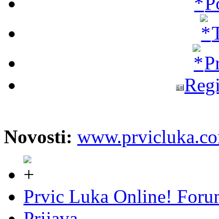
P
P
Regi
Novosti:
www.prvicluka.c
Prvic Luka Online! For
Prijava