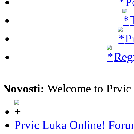
P
P
Regi
Novosti:
Welcome to Prvi
Prvic Luka Online! For