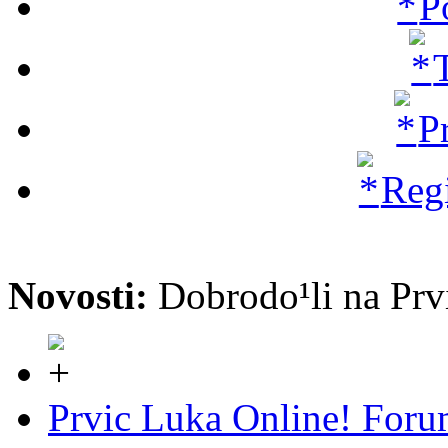
P
P
Regi
Novosti:
Dobrodo¹li na P
Prvic Luka Online! For