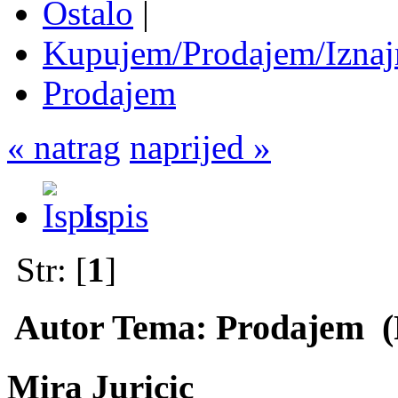
Ostalo
|
Kupujem/Prodajem/Iznaj
Prodajem
« natrag
naprijed »
Ispis
Str: [
1
]
Autor
Tema: Prodajem (P
Mira Juricic