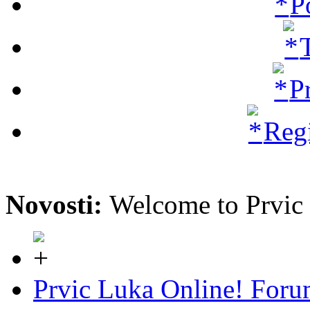
P
P
Regi
Novosti:
Welcome to Prvi
Prvic Luka Online! For