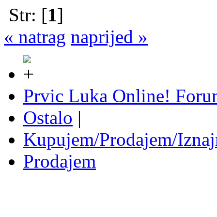
Str: [
1
]
« natrag
naprijed »
Prvic Luka Online! For
Ostalo
|
Kupujem/Prodajem/Iznaj
Prodajem