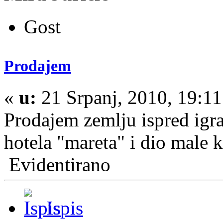
Gost
Prodajem
«
u:
21 Srpanj, 2010, 19:1
Prodajem zemlju ispred igral
hotela "mareta" i dio male 
Evidentirano
Ispis