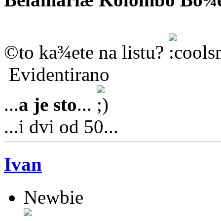
©to ka¾ete na listu?
Evidentirano
...
a je sto
...
...i dvi od 50...
Ivan
Newbie