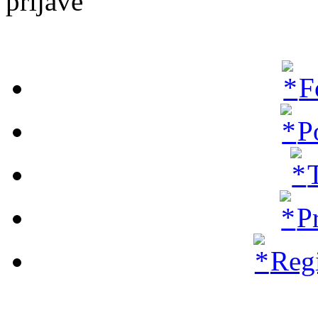
prijave
F
P
P
Regi