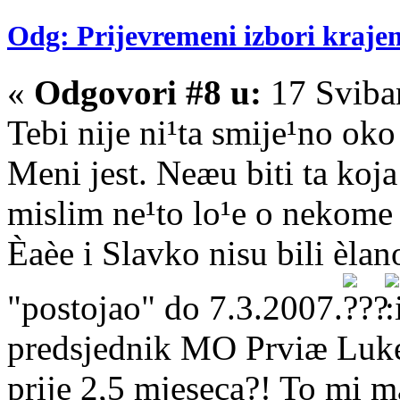
Odg: Prijevremeni izbori kraje
«
Odgovori #8 u:
17 Sviba
Tebi nije ni¹ta smije¹no oko
Meni jest. Neæu biti ta koja
mislim ne¹to lo¹e o nekome
Èaèe i Slavko nisu bili èla
"postojao" do 7.3.2007.
predsjednik MO Prviæ Luke.
prije 2,5 mjeseca?! To mi mal