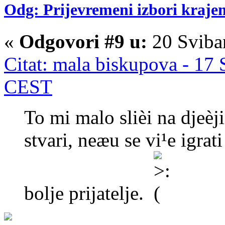
Odg: Prijevremeni izbori kraje
«
Odgovori #9 u:
20 Sviba
Citat: mala biskupova - 17 
CEST
To mi malo slièi na djeèji
stvari, neæu se vi¹e igrat
bolje prijatelje.