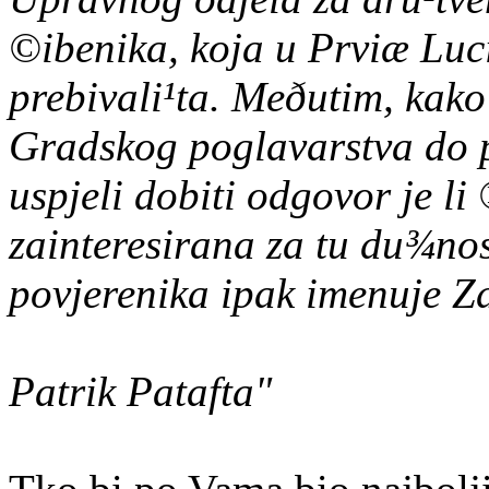
©ibenika, koja u Prviæ Luci
prebivali¹ta. Meðutim, kako
Gradskog poglavarstva do p
uspjeli dobiti odgovor je 
zainteresirana za tu du¾nos
povjerenika ipak imenuje Zd
Patrik Patafta"