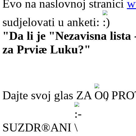
Evo na naslovnoj stranici
w
sudjelovati u anketi:
"Da li je "Nezavisna lista
za Prviæ Luku?"
Dajte svoj glas ZA
, PR
SUZDR®ANI