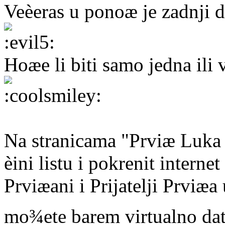
Veèeras u ponoæ je zadnji d
Hoæe li biti samo jedna ili 
Na stranicama "Prviæ Luka 
èini listu i pokrenit internet
Prviæani i Prijatelji Prviæa 
mo¾ete barem virtualno dat