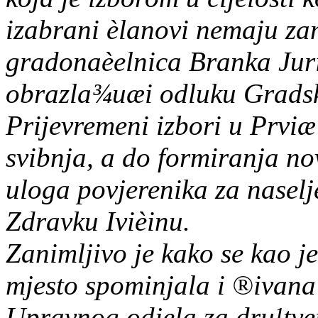
izabrani èlanovi nemaju zam
gradonaèelnica Branka Jur
obrazla¾uæi odluku Gradsk
Prijevremeni izbori u Prviæ
svibnja, a do formiranja n
uloga povjerenika za naselj
Zdravku Ivièinu.
Zanimljivo je kako se kao j
mjesto spominjala i ®ivana
Upravnog odjela za dru¹tve