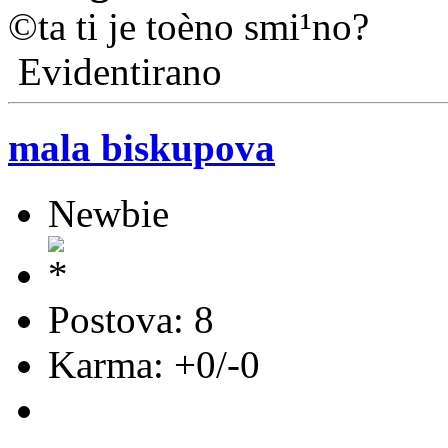
©ta ti je toèno smi¹no?
Evidentirano
mala biskupova
Newbie
Postova: 8
Karma: +0/-0