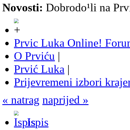
Novosti:
Dobrodo¹li na P
Prvic Luka Online! For
O Prviću
|
Prvić Luka
|
Prijevremeni izbori kraj
« natrag
naprijed »
Ispis