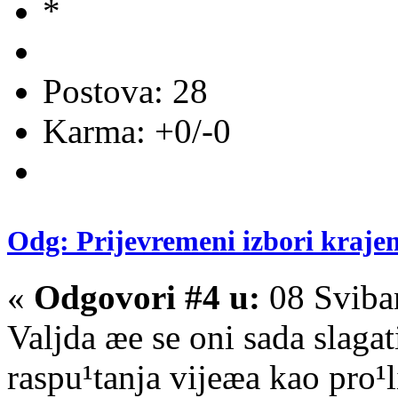
Postova: 28
Karma: +0/-0
Odg: Prijevremeni izbori kraje
«
Odgovori #4 u:
08 Sviba
Valjda æe se oni sada slagat
raspu¹tanja vijeæa kao pro¹li