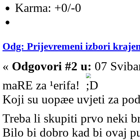
Karma: +0/-0
Odg: Prijevremeni izbori kraje
«
Odgovori #2 u:
07 Sviba
maRE za ¹erifa!
Koji su uopæe uvjeti za po
Treba li skupiti prvo neki 
Bilo bi dobro kad bi ovaj put