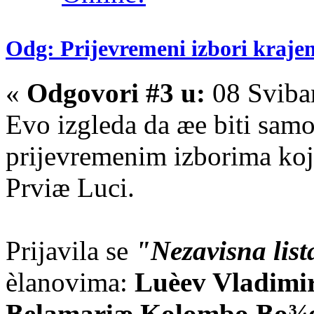
Odg: Prijevremeni izbori kraje
«
Odgovori #3 u:
08 Sviba
Evo izgleda da æe biti samo 
prijevremenim izborima koj
Prviæ Luci.
Prijavila se
"Nezavisna list
èlanovima:
Luèev Vladimi
Belamariæ Kolombo Bo¾