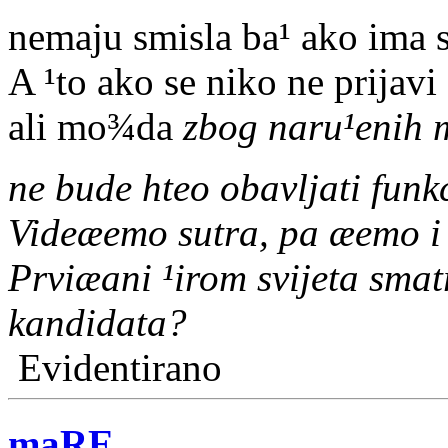
nemaju smisla ba¹ ako ima
A ¹to ako se niko ne prijav
ali mo¾da
zbog naru¹enih 
ne bude hteo obavljati funk
Videæemo sutra, pa æemo i g
Prviæani ¹irom svijeta smat
kandidata?
Evidentirano
maRE