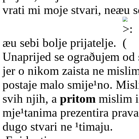
vrati mi moje stvari, neæu s
æu sebi bolje prijatelje.
Unaprijed se ograðujem od 
jer o nikom zaista ne mislim
postaje malo smije¹no. Misl
svih njih, a
pritom
mislim i
mje¹tanima prezentira prava
dugo stvari ne ¹timaju.