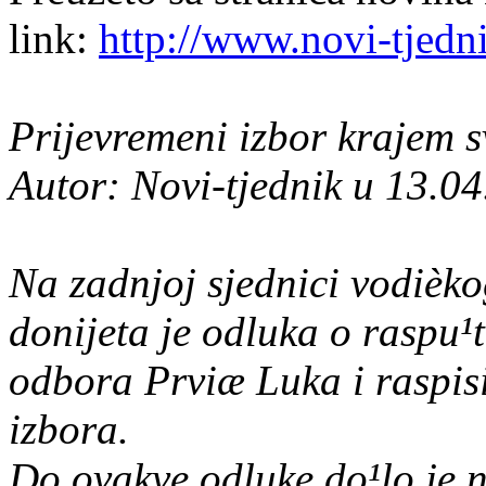
link:
http://www.novi-tjedn
Prijevremeni izbor krajem s
Autor: Novi-tjednik u 13.0
Na zadnjoj sjednici vodièk
donijeta je odluka o raspu
odbora Prviæ Luka i raspis
izbora.
Do ovakve odluke do¹lo je 