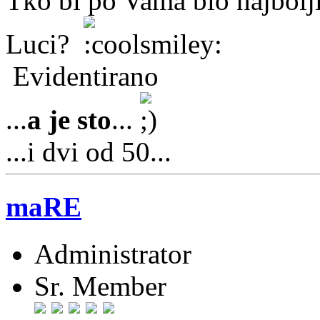
Tko bi po Vama bio najbolji
Luci?
Evidentirano
...
a je sto
...
...i dvi od 50...
maRE
Administrator
Sr. Member