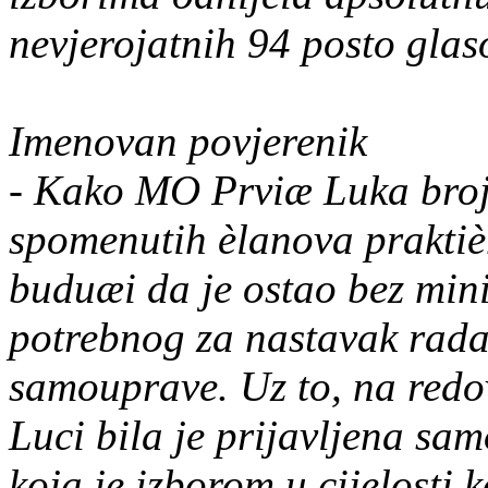
nevjerojatnih 94 posto glas
Imenovan povjerenik
- Kako MO Prviæ Luka broj
spomenutih èlanova praktiè
buduæi da je ostao bez min
potrebnog za nastavak rada
samouprave. Uz to, na red
Luci bila je prijavljena sam
koja je izborom u cijelosti