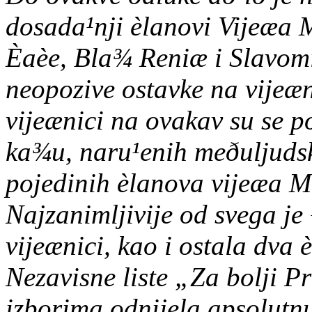
dosada¹nji èlanovi Vijeæa
Èaèe, Bla¾ Reniæ i Slavomi
neopozive ostavke na vijeæ
vijeænici na ovakav su se p
ka¾u, naru¹enih meðuljudsk
pojedinih èlanova vijeæa 
Najzanimljivije od svega je 
vijeænici, kao i ostala dva
Nezavisne liste „Za bolji P
izborima odnijela apsolutnu