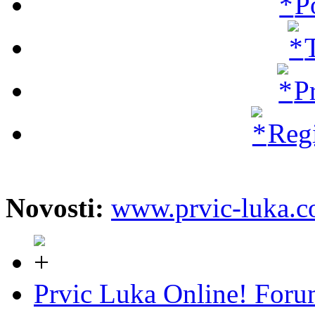
P
P
Regi
Novosti:
www.prvic-luka.
Prvic Luka Online! For