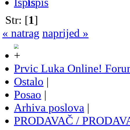
Ispis
Str: [
1
]
« natrag
naprijed »
Prvic Luka Online! For
Ostalo
|
Posao
|
Arhiva poslova
|
PRODAVAČ / PRODAVAČ