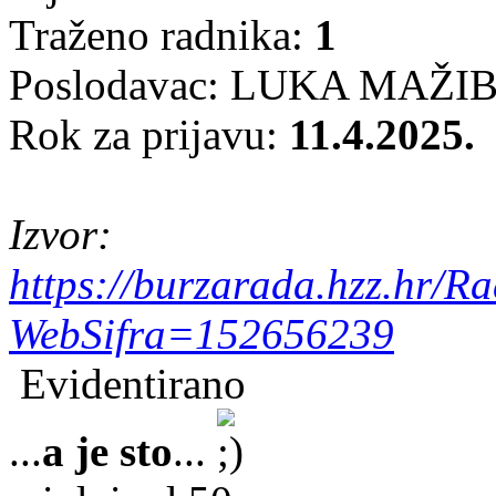
Traženo radnika:
1
Poslodavac: LUKA MAŽ
Rok za prijavu:
11.4.2025.
Izvor:
https://burzarada.hzz.hr/R
WebSifra=152656239
Evidentirano
...
a je sto
...