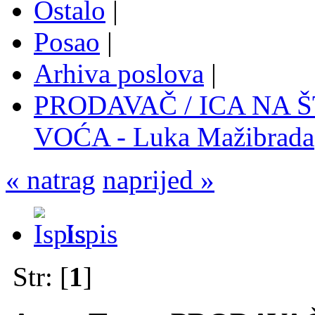
Ostalo
|
Posao
|
Arhiva poslova
|
PRODAVAČ / ICA NA 
VOĆA - Luka Mažibrada
« natrag
naprijed »
Ispis
Str: [
1
]