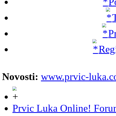
P
P
Regi
Novosti:
www.prvic-luka.
Prvic Luka Online! For