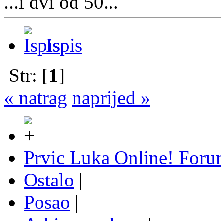
...i dvi od 50...
Ispis
Str: [
1
]
« natrag
naprijed »
Prvic Luka Online! For
Ostalo
|
Posao
|