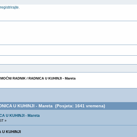
e
registrirajte
.
MOĆNI RADNIK / RADNICA U KUHINJI - Mareta
ICA U KUHINJI - Mareta (Posjeta: 1641 vremena)
A U KUHINJI - Mareta
EST »
 U KUHINJI