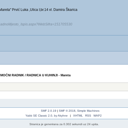
Mareta" Prvić Luka ,Ulica I,br.14 vl. Damira Škarica
r/RadnoMjesto_Ispis.aspx?WebSifra=151705530
MOĆNI RADNIK / RADNICA U KUHINJI - Mareta
SMF 2.0.19
|
SMF © 2018
,
Simple Machines
Yabb SE Classic 2.0, by Akyhne
|
XHTML
RSS
WAP2
Stranica je generirana za 0.302 sekundi uz 24 upita.