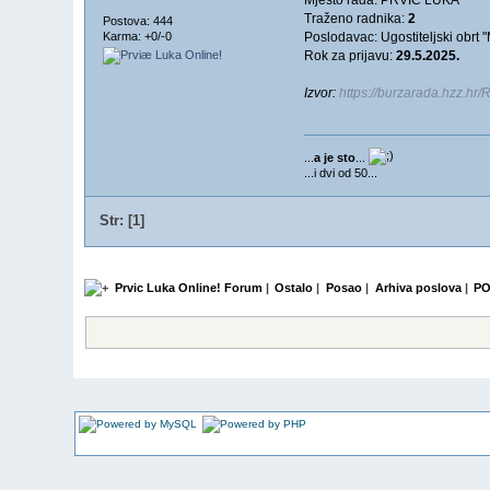
Traženo radnika:
2
Postova: 444
Poslodavac: Ugostiteljski obrt "
Karma: +0/-0
Rok za prijavu:
29.5.2025.
Izvor:
https://burzarada.hzz.h
...
a je sto
...
...i dvi od 50...
Str: [
1
]
Prvic Luka Online! Forum
|
Ostalo
|
Posao
|
Arhiva poslova
|
PO