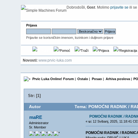
Dobrodošli,
Gost
. Molimo
prijavite se
ili s
Prijava
Prijavite se korisničkim imenom, lozinkom i duljinom prijave
Forum
Pomoć
Traži
Prijava
Registracija
Novosti:
www.prvic-luka.com
Prvic Luka Online! Forum
|
Ostalo
|
Posao
|
Arhiva poslova
|
PO
Str: [
1
]
Autor
Tema: POMOĆNI RADNIK / RADN
POMOĆNI RADNIK / RADNIC
maRE
«
u:
12 Svibanj, 2025, 11:18:41 C
Administrator
Sr. Member
POMOĆNI RADNIK / RADNICA
Mjesto rada: PRVIĆ LUKA