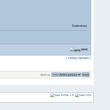
Evidentirano
ISPIS
« natrag
naprijed »
Skoči na: