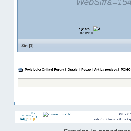
WebSifra=15
...
a je sto
...
...i dvi od 50...
Str: [
1
]
Prvic Luka Online! Forum
|
Ostalo
|
Posao
|
Arhiva poslova
|
POMOĆ
SMF 2.0.
Yabb SE Classic 2.0, by Ak