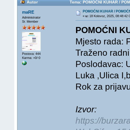
Autor
Tema: POMOĆNI KUHAR / POMO
POMOĆNI KUHAR / POMOĆN
maRE
«
u:
18 Kolovoz, 2025, 08:48:42
Administrator
Sr. Member
POMOĆNI K
Mjesto rada:
Traženo radn
Postova: 444
Karma: +0/-0
Poslodavac: Ug
Luka ,Ulica I,
Rok za prijav
Izvor:
https://burza