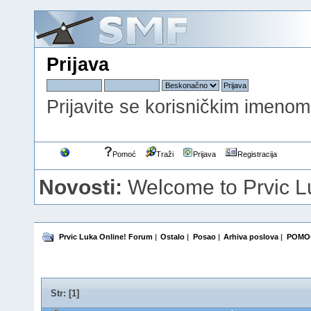
Prijava
Prijavite se korisničkim imenom,
Forum
Pomoć
Traži
Prijava
Registracija
Novosti:
Welcome to Prvic 
Prvic Luka Online! Forum
|
Ostalo
|
Posao
|
Arhiva poslova
|
POMOĆ
Str: [
1
]