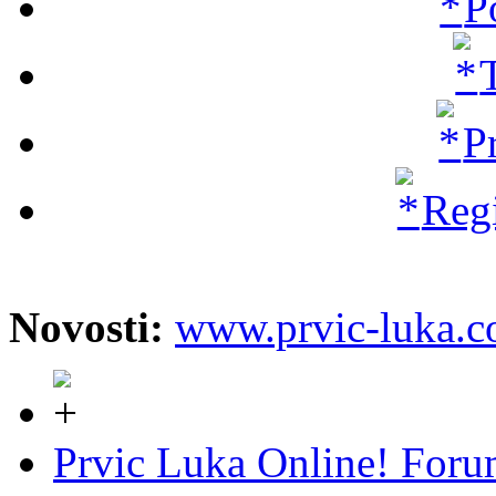
P
P
Regi
Novosti:
www.prvic-luka.
Prvic Luka Online! For