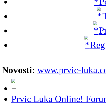
P
P
Regi
Novosti:
www.prvic-luka.
Prvic Luka Online! For