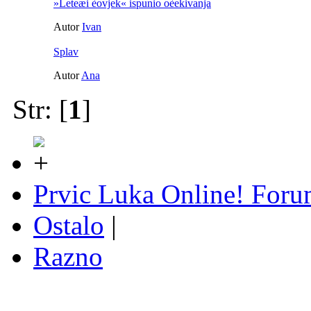
»Leteæi èovjek« ispunio oèekivanja
Autor
Ivan
Splav
Autor
Ana
Str: [
1
]
Prvic Luka Online! For
Ostalo
|
Razno