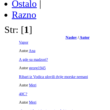
Ostalo
|
Razno
Str: [
1
]
Naslov
/
Autor
Vapor
Autor
Ana
A gde su madzori?
Autor
georg1945
Ribari iz Vodica ulovili dvije morske nemani
Autor
Meri
40C?
Autor
Meri