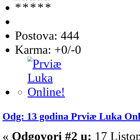
Postova: 444
Karma: +0/-0
Odg: 13 godina Prviæ Luka Onl
«
Odgovori #2 u:
17 Listo