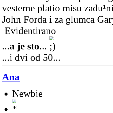
vesterne platio misu zadu¹n
John Forda i za glumca Gar
Evidentirano
...
a je sto
...
...i dvi od 50...
Ana
Newbie