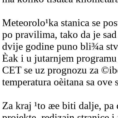
Meteorolo¹ka stanica se pos
po pravilima, tako da je sa
dvije godine puno bli¾a st
Èak i u jutarnjem program
CET se uz prognozu za ©ib
temperatura oèitana sa ove s
Za kraj ¹to æe biti dalje, pa
projekte, redizajn stranice i