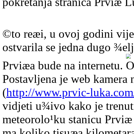
pokretanja stranica Prviæ 
©to reæi, u ovoj godini vij
ostvarila se jedna dugo ¾elj
Prviæa bude na internetu.
Postavljena je web kamera n
(
http://www.prvic-luka.co
vidjeti u¾ivo kako je trenu
meteorolo¹ku stanicu Prviæ
ma koliko tisuæa kilometara