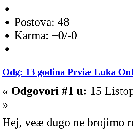
Postova: 48
Karma: +0/-0
Odg: 13 godina Prviæ Luka Onl
«
Odgovori #1 u:
15 Listo
»
Hej, veæ dugo ne brojimo