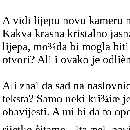
A vidi lijepu novu kameru n
Kakva krasna kristalno jasna
lijepa, mo¾da bi mogla biti
otvori? Ali i ovako je odliè
Ali zna¹ da sad na naslovni
teksta? Samo neki kri¾iæ je
obavijesti. A mi bi da to op
rijetko èitamo - ¹ta æe¹, na