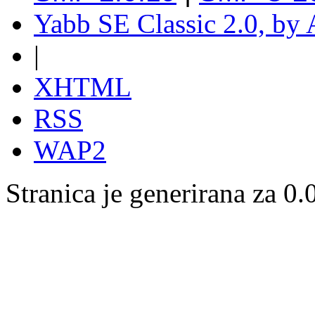
Yabb SE Classic 2.0, by
|
XHTML
RSS
WAP2
Stranica je generirana za 0.