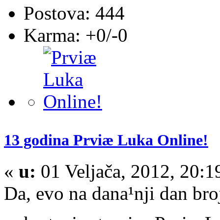
Postova: 444
Karma: +0/-0
13 godina Prviæ Luka Online!
«
u:
01 Veljača, 2012, 20:
Da, evo na dana¹nji dan br