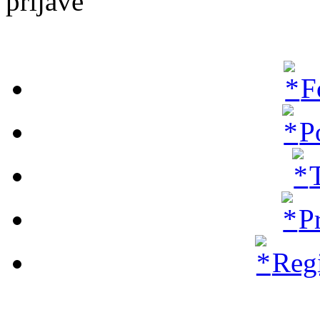
prijave
F
P
P
Regi