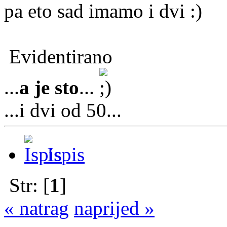
pa eto sad imamo i dvi
Evidentirano
...
a je sto
...
...i dvi od 50...
Ispis
Str: [
1
]
« natrag
naprijed »