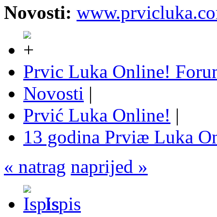
Novosti:
www.prvicluka.c
Prvic Luka Online! For
Novosti
|
Prvić Luka Online!
|
13 godina Prviæ Luka On
« natrag
naprijed »
Ispis