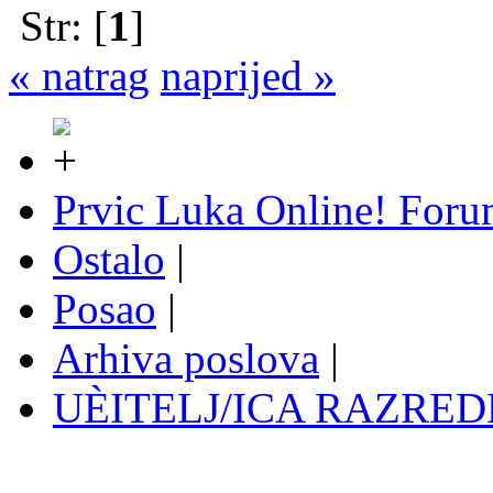
Str: [
1
]
« natrag
naprijed »
Prvic Luka Online! For
Ostalo
|
Posao
|
Arhiva poslova
|
UÈITELJ/ICA RAZREDN