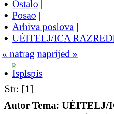
Ostalo
|
Posao
|
Arhiva poslova
|
UÈITELJ/ICA RAZREDN
« natrag
naprijed »
Ispis
Str: [
1
]
Autor
Tema: UÈITELJ