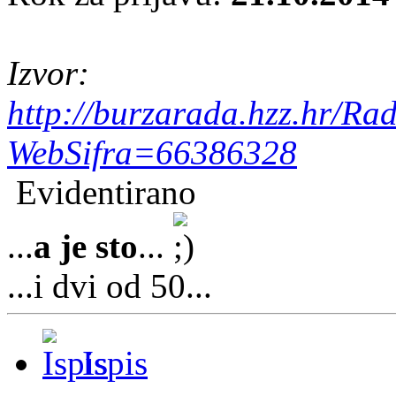
Izvor:
http://burzarada.hzz.hr/Ra
WebSifra=66386328
Evidentirano
...
a je sto
...
...i dvi od 50...
Ispis