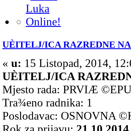
UÈITELJ/ICA RAZREDNE NAS
«
u:
15 Listopad, 2014, 12
UÈITELJ/ICA RAZRED
Mjesto rada: PRVIÆ ©EP
Tra¾eno radnika: 1
Poslodavac: OSNOVNA 
Rok za prijavu:
21.10.2014