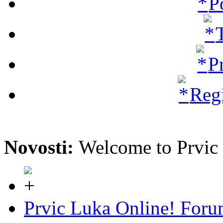
P
P
Regi
Novosti:
Welcome to Prvi
Prvic Luka Online! For