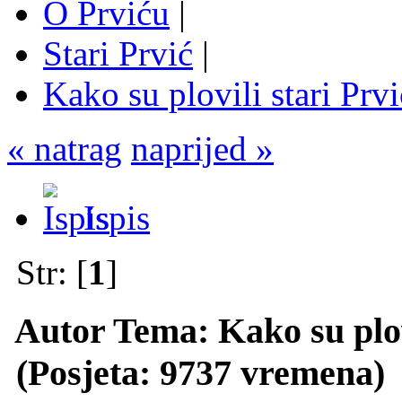
O Prviću
|
Stari Prvić
|
Kako su plovili stari Prv
« natrag
naprijed »
Ispis
Str: [
1
]
Autor
Tema: Kako su plovi
(Posjeta: 9737 vremena)