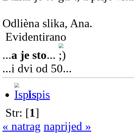
Odlièna slika, Ana.
Evidentirano
...
a je sto
...
...i dvi od 50...
Ispis
Str: [
1
]
« natrag
naprijed »