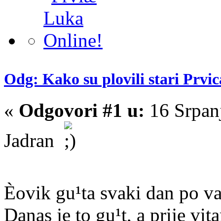
Odg: Kako su plovili stari Prvic
«
Odgovori #1 u:
16 Srpan
Jadran
Èovik gu¹ta svaki dan po v
Danas je to gu¹t, a prije vita