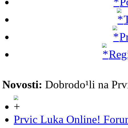
P
P
Regi
Novosti:
Dobrodo¹li na P
Prvic Luka Online! For