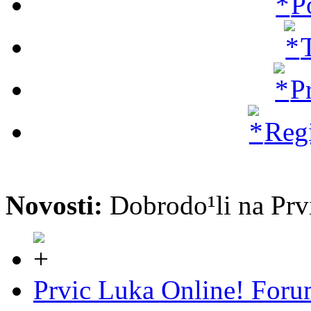
P
P
Regi
Novosti:
Dobrodo¹li na P
Prvic Luka Online! For