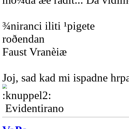
¾niranci iliti ¹pigete
roðendan
Faust Vranèiæ
Joj, sad kad mi ispadne hr
Evidentirano