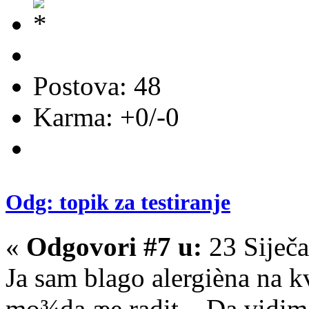
Postova: 48
Karma: +0/-0
Odg: topik za testiranje
«
Odgovori #7 u:
23 Siječa
Ja sam blago alergièna na kv
mo¾da æe radit... Da vidim