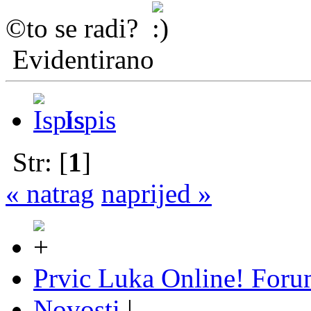
©to se radi?
Evidentirano
Ispis
Str: [
1
]
« natrag
naprijed »
Prvic Luka Online! For
Novosti
|