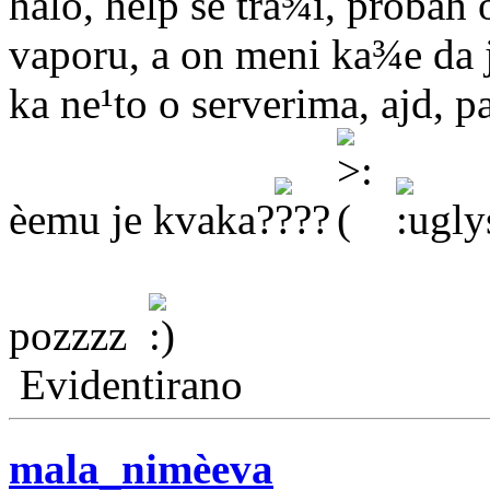
halo, help se tra¾i, probah 
vaporu, a on meni ka¾e da j
ka ne¹to o serverima, ajd, 
èemu je kvaka?
pozzzz
Evidentirano
mala_nimèeva