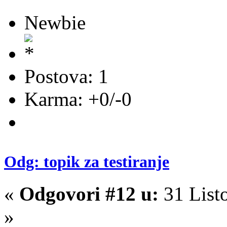
Newbie
Postova: 1
Karma: +0/-0
Odg: topik za testiranje
«
Odgovori #12 u:
31 List
»