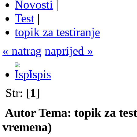
Novosti
|
Test
|
topik za testiranje
« natrag
naprijed »
Ispis
Str: [
1
]
Autor
Tema: topik za test
vremena)