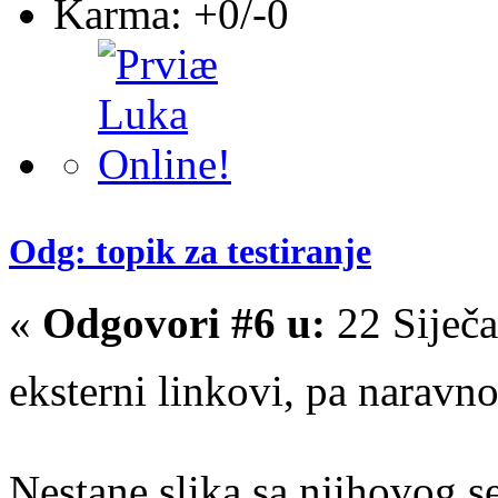
Karma: +0/-0
Odg: topik za testiranje
«
Odgovori #6 u:
22 Siječa
eksterni linkovi, pa naravn
Nestane slika sa njihovog se