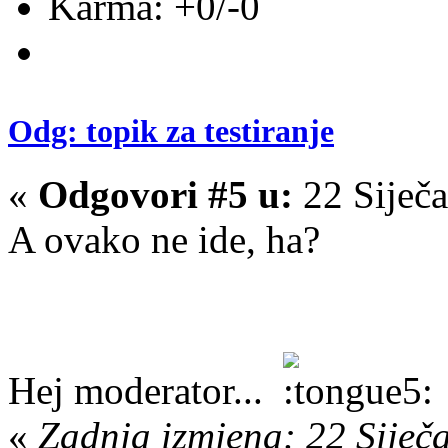
Karma: +0/-0
Odg: topik za testiranje
«
Odgovori #5 u:
22 Siječa
A ovako ne ide, ha?
Hej moderator...
«
Zadnja izmjena: 22 Siječ