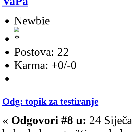
VaPa
Newbie
Postova: 22
Karma: +0/-0
Odg: topik za testiranje
«
Odgovori #8 u:
24 Siječa