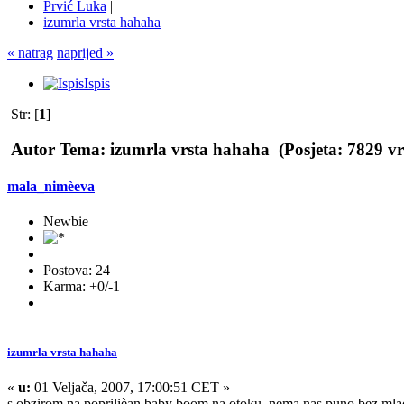
Prvić Luka
|
izumrla vrsta hahaha
« natrag
naprijed »
Ispis
Str: [
1
]
Autor
Tema: izumrla vrsta hahaha (Posjeta: 7829 v
mala_nimèeva
Newbie
Postova: 24
Karma: +0/-1
izumrla vrsta hahaha
«
u:
01 Veljača, 2007, 17:00:51 CET »
s obzirom na poprilièan baby boom na otoku, nema nas puno bez mlad