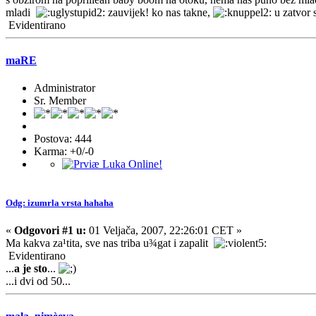
mladi
zauvijek! ko nas takne,
u zatvor 
Evidentirano
maRE
Administrator
Sr. Member
Postova: 444
Karma: +0/-0
Odg: izumrla vrsta hahaha
«
Odgovori #1 u:
01 Veljača, 2007, 22:26:01 CET »
Ma kakva za¹tita, sve nas triba u¾gat i zapalit
Evidentirano
...
a je sto
...
...i dvi od 50...