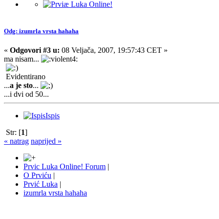
Odg: izumrla vrsta hahaha
«
Odgovori #3 u:
08 Veljača, 2007, 19:57:43 CET »
ma nisam...
Evidentirano
...
a je sto
...
...i dvi od 50...
Ispis
Str: [
1
]
« natrag
naprijed »
Prvic Luka Online! Forum
|
O Prviću
|
Prvić Luka
|
izumrla vrsta hahaha