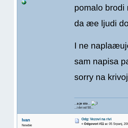
pomalo brodi n
da æe ljudi d
I ne naplaæuj
sam napisa pa
sorry na krivo
...
a je sto
...
...i dvi od 50...
Odg: Vezovi na rivi
Ivan
«
Odgovori #11 u:
05 Srpanj, 20
Newbie