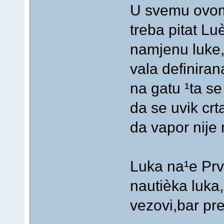
U svemu ovom 
treba pitat Lu
namjenu luke,
vala definiran
na gatu ¹ta s
da se uvik crt
da vapor nije 
Luka na¹e Prv
nautièka luka, 
vezovi,bar pr