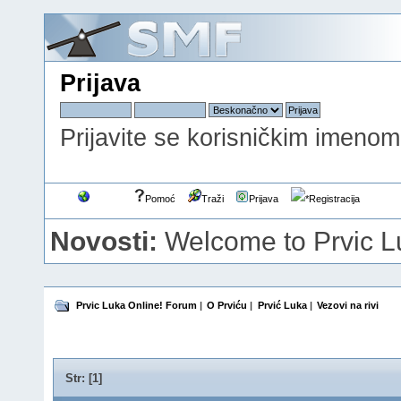
Prijava
Prijavite se korisničkim imenom,
Forum
Pomoć
Traži
Prijava
Registracija
Novosti:
Welcome to Prvic 
Prvic Luka Online! Forum
|
O Prviću
|
Prvić Luka
|
Vezovi na rivi
Str: [
1
]