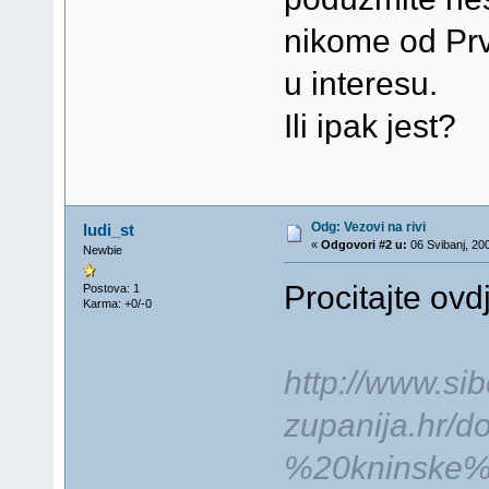
nikome od Prvi
u interesu.
Ili ipak jest?
Odg: Vezovi na rivi
ludi_st
«
Odgovori #2 u:
06 Svibanj, 20
Newbie
Procitajte ovd
Postova: 1
Karma: +0/-0
http://www.si
zupanija.hr
%20kninske%