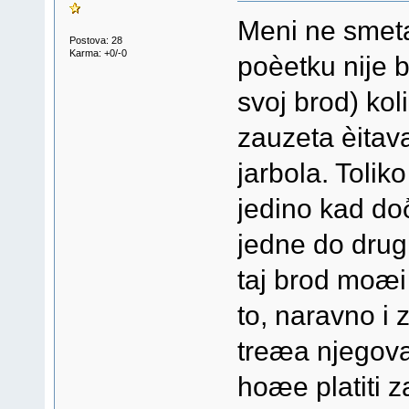
Meni ne smetaj
Postova: 28
Karma: +0/-0
poèetku nije b
svoj brod) kol
zauzeta èitava
jarbola. Toliko 
jedino kad doð
jedne do drugi
taj brod moæi 
to, naravno i
treæa njegova)
hoæe platiti z