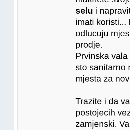
selu
i napravi
imati koristi.
odlucuju mjest
prodje.
Prvinska vala
sto sanitarno 
mjesta za no
Trazite i da v
postojecih ve
zamjenski. Va