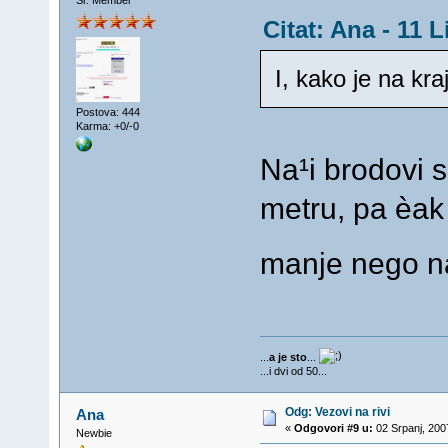
Sr. Member
Citat: Ana - 11 
I, kako je na kra
Postova: 444
Karma: +0/-0
Na¹i brodovi 
metru, pa èak 
manje nego na
...
a je sto
...
...i dvi od 50...
Odg: Vezovi na rivi
Ana
«
Odgovori #9 u:
02 Srpanj, 200
Newbie