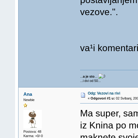
vezove.".
va¹i komentari
...
a je sto
...
...i dvi od 50...
Odg: Vezovi na rivi
Ana
«
Odgovori #1 u:
02 Svibanj, 20
Newbie
Ma super, samo
iz Knina po m
Postova: 48
maknete svoj
Karma: +0/-0