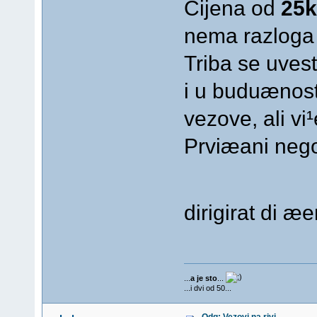
Cijena od
25k
nema razloga b
Triba se uvest
i u buduænosti
vezove, ali vi
Prviæani neg
dirigirat di æ
...
a je sto
...
...i dvi od 50...
Odg: Vezovi na rivi