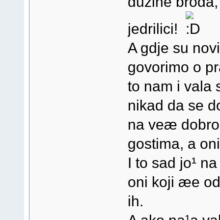
duzine broda,
jedrilici!
A gdje su novi
govorimo o pra
to nam i vala 
nikad da se do
na veæ dobro 
gostima, a oni 
I to sad jo¹ na
oni koji æe od
ih.