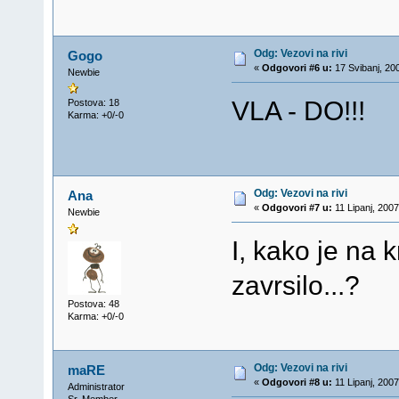
Odg: Vezovi na rivi
Gogo
«
Odgovori #6 u:
17 Svibanj, 20
Newbie
VLA - DO!!! 
Postova: 18
Karma: +0/-0
Odg: Vezovi na rivi
Ana
«
Odgovori #7 u:
11 Lipanj, 200
Newbie
I, kako je na k
zavrsilo...?
Postova: 48
Karma: +0/-0
Odg: Vezovi na rivi
maRE
«
Odgovori #8 u:
11 Lipanj, 200
Administrator