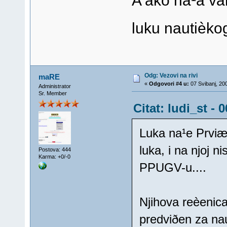
A ako na¹a va
luku nautièko
Odg: Vezovi na rivi
maRE
«
Odgovori #4 u:
07 Svibanj, 20
Administrator
Sr. Member
Citat: ludi_st -
Luka na¹e Prviæ 
luka, i na njoj n
Postova: 444
Karma: +0/-0
PPUGV-u....
Njihova reèenica 
predviðen za na