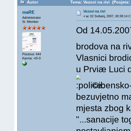
Autor
Tema: Vezovi na rivi (Posjeta
Vezovi na rivi
maRE
«
u:
02 Svibanj, 2007, 00:38:14 
Administrator
Sr. Member
Od 14.05.2007
brodova na riv
Postova: 444
Vlasnici brodi
Karma: +0/-0
u Prviæ Luci 
©ibensko-
bezuvjetno ma
mjesta zbog k
"...sanacije t
postavljanjem