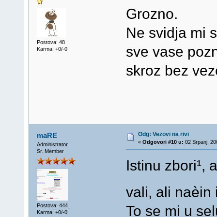
Grozno.
Ne svidja mi s
Postova: 48
sve vase pozn
Karma: +0/-0
skroz bez ve
Odg: Vezovi na rivi
maRE
«
Odgovori #10 u:
02 Srpanj, 20
Administrator
Sr. Member
Istinu zbori¹,
vali, ali naèin
Postova: 444
To se mi u se
Karma: +0/-0