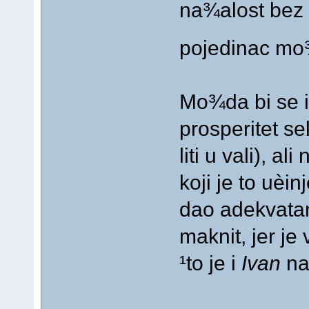
na¾alost bez 
pojedinac mo¾
Mo¾da bi se i
prosperitet se
liti u vali), a
koji je to uèi
dao adekvatan 
maknit, jer je
¹to je i
Ivan
na