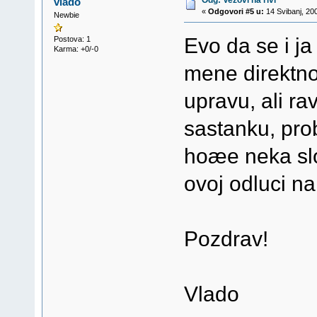
vlado
«
Odgovori #5 u:
14 Svibanj, 20
Newbie
Evo da se i ja
Postova: 1
Karma: +0/-0
mene direktno
upravu, ali ra
sastanku, pro
hoæe neka slo
ovoj odluci na
Pozdrav!
Vlado