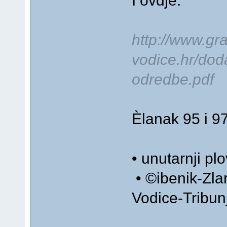
I ovdje:
http://www.gr
vodice.hr/dod
odredbe.pdf
Èlanak 95 i 97
• unutarnji pl
• ©ibenik-Zla
Vodice-Tribun