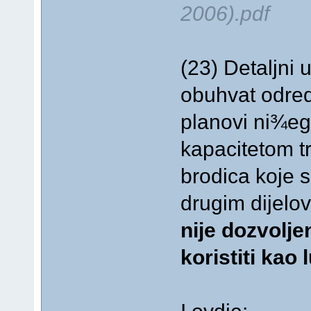
2006).pdf
(23) Detaljni u
obuhvat odred
planovi ni¾eg
kapacitetom t
brodica koje 
drugim dijelo
nije dozvolje
koristiti kao