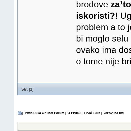
brodove
za¹t
iskoristi?!
Ugu
problem a to j
bi moglo selu 
ovako ima dost
o tome nije br
Str: [
1
]
Prvic Luka Online! Forum
|
O Prviću
|
Prvić Luka
|
Vezovi na rivi