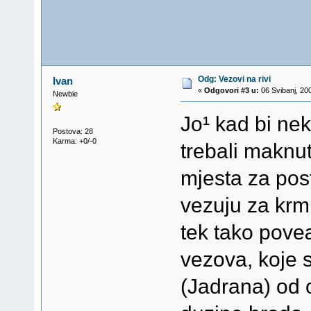
Odg: Vezovi na rivi
Ivan
«
Odgovori #3 u:
06 Svibanj, 20
Newbie
Jo¹ kad bi nek
Postova: 28
Karma: +0/-0
trebali maknut
mjesta za pos
vezuju za kr
tek tako poveæ
vezova, koje 
(Jadrana) od