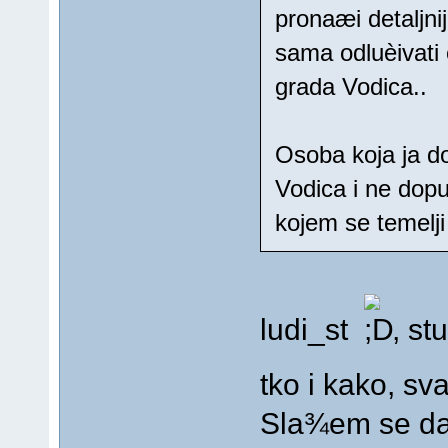
pronaæi detaljni
sama odluèivati
grada Vodica..
Osoba koja ja do
Vodica i ne dop
kojem se temelji
ludi_st
, st
tko i kako, sv
Sla¾em se da 