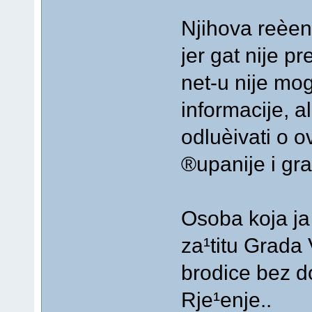
Njihova reèeni
jer gat nije p
net-u nije mo
informacije, 
odluèivati o 
®upanije i gr
Osoba koja ja 
za¹titu Grada 
brodice bez d
Rje¹enje..