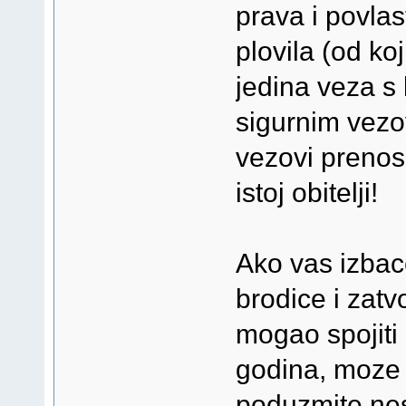
prava i povla
plovila (od koj
jedina veza s 
sigurnim vezo
vezovi prenos
istoj obitelji!
Ako vas izbac
brodice i zatv
mogao spojiti 
godina, moze se
poduzmite nes